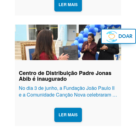
fortalecer a cultura do cuidado, da prevenção
LER MAIS
e da valorização da vida....
DOAR
Centro de Distribuição Padre Jonas
Abib é inaugurado
No dia 3 de junho, a Fundação João Paulo II
e a Comunidade Canção Nova celebraram a
inauguração oficial do Centro de Distribuição
Padre Jonas Abib, em Cachoeira Paulista
(SP), marcando mais um importante capítulo
LER MAIS
na história da obra de...