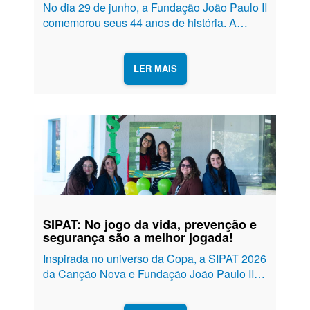
No dia 29 de junho, a Fundação João Paulo II
comemorou seus 44 anos de história. A
celebração foi marcada por momentos de
oração, ação de graças e reconhecimento à
dedicação de todos aqueles que fazem parte
LER MAIS
desta missão. Uma...
SIPAT: No jogo da vida, prevenção e
segurança são a melhor jogada!
Inspirada no universo da Copa, a SIPAT 2026
da Canção Nova e Fundação João Paulo II
convidou colaboradores e missionários a
entrarem em campo por um objetivo comum: