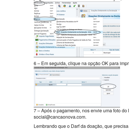
6 – Em seguida, clique na opção OK para imprim
7 – Após o pagamento, nos envie uma foto do
social@cancaonova.com.
Lembrando que o Darf da doação, que precisa 