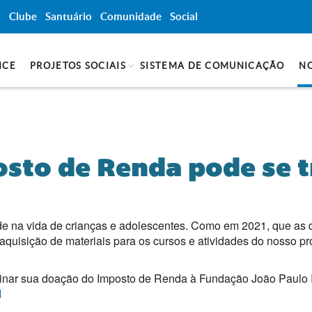
a
Clube
Santuário
Comunidade
Social
NCE
PROJETOS SOCIAIS
SISTEMA DE COMUNICAÇÃO
NO
osto de Renda pode se 
de na vida de crianças e adolescentes. Como em 2021, que a
 aquisição de materiais para os cursos e atividades do nosso pro
nar sua doação do Imposto de Renda à Fundação João Paulo II 
I