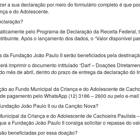
zer a sua declaração por meio do formulário completo é que po
nça e do Adolescente.
declaração?
aticamente pelo Programa de Declaração da Receita Federal, t
ribuinte. Após o lançamento dos dados, o “Valor disponível pa
is da Fundação João Paulo II serão beneficiados pela destina
verá imprimir o documento intitulado “Darf – Doações Diretame
l do mês de abril, dentro do prazo de entrega da declaração do
ção ao Fundo Municipal da Criança e do Adolescente de Cachoe
e de pagamento pelo WhatsApp (12) 3186 – 2600 ou pelo e-mai
Fundação João Paulo II ou da Canção Nova?
 Municipal da Criança e do Adolescente de Cachoeira Paulista – 
e a Fundação João Paulo II consiga solicitar o repasse do val
são beneficiadas por essa doação?