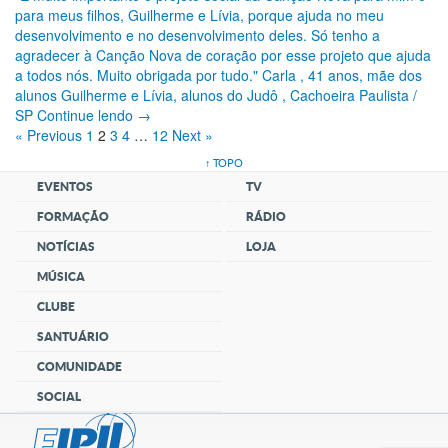
para meus filhos, Guilherme e Lívia, porque ajuda no meu
desenvolvimento e no desenvolvimento deles. Só tenho a
agradecer à Canção Nova de coração por esse projeto que ajuda
a todos nós. Muito obrigada por tudo." Carla , 41 anos, mãe dos
alunos Guilherme e Lívia, alunos do Judô , Cachoeira Paulista /
SP Continue lendo →
« Previous
1
2
3
4
…
12
Next »
↑ TOPO
EVENTOS
TV
FORMAÇÃO
RÁDIO
NOTÍCIAS
LOJA
MÚSICA
CLUBE
SANTUÁRIO
COMUNIDADE
SOCIAL