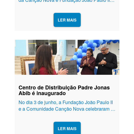
convidou colaboradores e missionários a
entrarem em campo por um objetivo comum:
fortalecer a cultura do cuidado, da prevenção
LER MAIS
e da valorização da vida....
Centro de Distribuição Padre Jonas
Abib é inaugurado
No dia 3 de junho, a Fundação João Paulo II
e a Comunidade Canção Nova celebraram a
inauguração oficial do Centro de Distribuição
Padre Jonas Abib, em Cachoeira Paulista
(SP), marcando mais um importante capítulo
LER MAIS