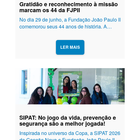
Gratidão e reconhecimento à missão
marcam os 44 da FJPII
No dia 29 de junho, a Fundação João Paulo II
comemorou seus 44 anos de história. A
celebração foi marcada por momentos de
oração, ação de graças e reconhecimento à
dedicação de todos aqueles que fazem parte
LER MAIS
desta missão. Uma...
SIPAT: No jogo da vida, prevenção e
segurança são a melhor jogada!
Inspirada no universo da Copa, a SIPAT 2026
da Canção Nova e Fundação João Paulo II